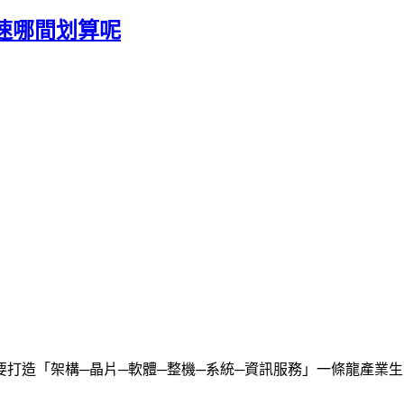
速哪間划算呢
打造「架構─晶片─軟體─整機─系統─資訊服務」一條龍產業