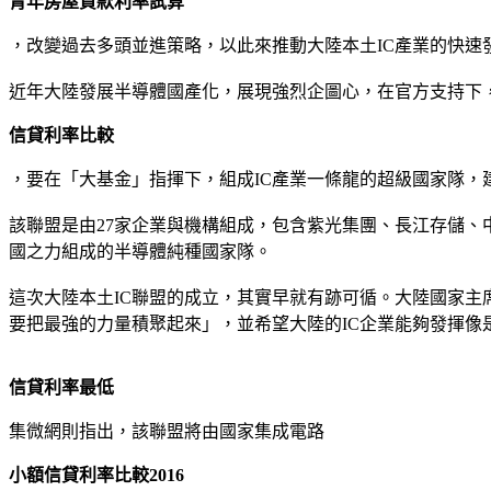
青年房屋貸款利率試算
，改變過去多頭並進策略，以此來推動大陸本土IC產業的快速
近年大陸發展半導體國產化，展現強烈企圖心，在官方支持下，
信貸利率比較
，要在「大基金」指揮下，組成IC產業一條龍的超級國家隊，
該聯盟是由27家企業與機構組成，包含紫光集團、長江存儲
國之力組成的半導體純種國家隊。
這次大陸本土IC聯盟的成立，其實早就有跡可循。大陸國家主
要把最強的力量積聚起來」，並希望大陸的IC企業能夠發揮像是「微
信貸利率最低
集微網則指出，該聯盟將由國家集成電路
小額信貸利率比較2016