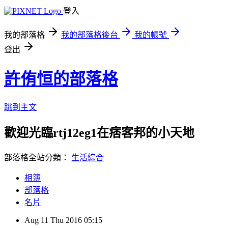
登入
我的部落格
我的部落格後台
我的帳號
登出
許侑恒的部落格
跳到主文
歡迎光臨rtj12eg1在痞客邦的小天地
部落格全站分類：
生活綜合
相簿
部落格
名片
Aug
11
Thu
2016
05:15