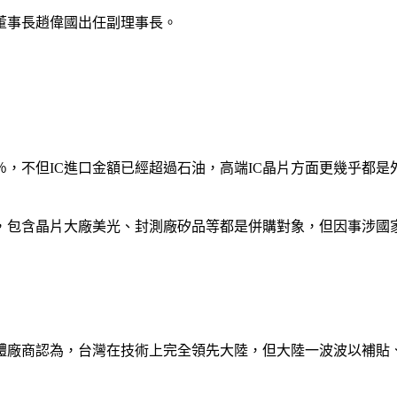
董事長趙偉國出任副理事長。
％，不但IC進口金額已經超過石油，高端IC晶片方面更幾乎都是
，包含晶片大廠美光、封測廠矽品等都是併購對象，但因事涉國
體廠商認為，台灣在技術上完全領先大陸，但大陸一波波以補貼