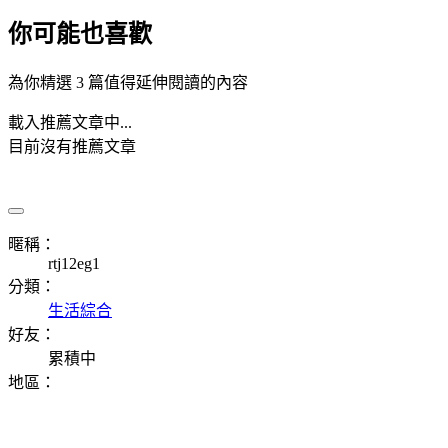
你可能也喜歡
為你精選 3 篇值得延伸閱讀的內容
載入推薦文章中...
目前沒有推薦文章
暱稱：
rtj12eg1
分類：
生活綜合
好友：
累積中
地區：