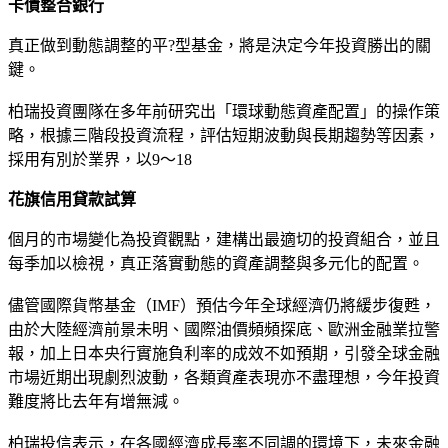
卡債整合銀行
真正做到動態調整的平?型基金，將是決定今年投資勝出的關
鍵。
柏瑞投資團隊在多年前研究出「環球動態資產配置」的操作策
略，根據三階段投資流程，評估短期波動與長期趨勢等因素，
採用有別於業界，以9～18
花旗信用貸款試算
個月的市場變化為投資觀點，建構出最適切的投資組合，並且
每季加以檢視，真正落實動態的資產調整與多元化的配置。
儘管國際貨幣基金（IMF）預估今年全球經濟仍將緩步復甦，
由於大陸經濟前景未明、國際油價頻頻探底、歐洲金融業拉警
報，加上日本央行實施負利率的成效不如預期，引發全球金融
市場近期出現劇烈波動，各類資產表現亦不盡理想，今年投資
難度將比去年有增無減。
柏瑞投信表示，在各國經濟成長率不同調的環境下，未來金融