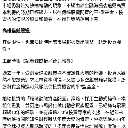
市場仍將維持快速輪動的現象，不過由於金融海嘯後追逐高資
本利得的時期已經過去，以往傳統股債配置的平?型基金，投
資標的僅限於股票和債券，在操作策略運用上有
高雄借錢管道
其侷限性，也無法即時因應市場趨勢做出調整，缺乏投資彈
性。
工商時報【記者魏喬怡╱台北報導】
過去一年，受到全球金融市場不確定性大增的影響，投資人雖
然不想放棄追求股市資本利得，又擔心多空趨勢難以捉摸，紛
紛將資金轉進可兼顧股債投資機會的平?型基金。
柏瑞投資的「環球動態資產配置」策略，採用主動式操作、模
組化監測，並因應市場變化做出動態資產配置，已經擁有累積
超過10年的經驗，並有超過220位投資專家的支援，在近年來
陸續獲得國際知名財經雜誌年度大獎的肯定，包括榮獲2014年
度全球投資人雜誌頒發的「多元資產最佳管理團隊」獎項，以