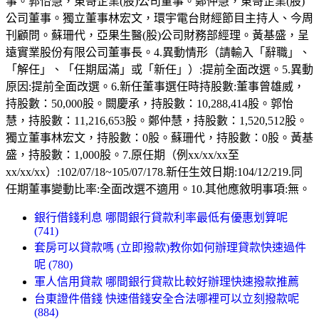
事。郭怡慧，東哥企業(股)公司董事。鄭仲慧，東哥企業(股)
公司董事。獨立董事林宏文，環宇電台財經節目主持人、今周
刊顧問。蘇珊代，亞果生醫(股)公司財務部經理。黃基盛，呈
遠實業股份有限公司董事長。4.異動情形（請輸入「辭職」、
「解任」、「任期屆滿」或「新任」）:提前全面改選。5.異動
原因:提前全面改選。6.新任董事選任時持股數:董事曾雄威，
持股數：50,000股。闕慶承，持股數：10,288,414股。郭怡
慧，持股數：11,216,653股。鄭仲慧，持股數：1,520,512股。
獨立董事林宏文，持股數：0股。蘇珊代，持股數：0股。黃基
盛，持股數：1,000股。7.原任期（例xx/xx/xx至
xx/xx/xx）:102/07/18~105/07/178.新任生效日期:104/12/219.同
任期董事變動比率:全面改選不適用。10.其他應敘明事項:無。
銀行借錢利息 哪間銀行貸款利率最低有優惠划算呢
(741)
套房可以貸款嗎 (立即撥款)教你如何辦理貸款快速過件
呢 (780)
軍人信用貸款 哪間銀行貸款比較好辦理快速撥款推薦
台東證件借錢 快速借錢安全合法哪裡可以立刻撥款呢
(884)