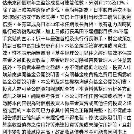
估未來兩個財年之盈餘成長可達雙位數，分別有17%及13%。
除了跟上歐美經濟復甦步伐，黃尚婷認為，日本股市這次再崛
起仰賴強勢安倍政權支持，安倍上任後射出經濟三箭讓日股翻
倍漲，並有望成為日本40年來任期最長首相，最有能力與時間
進行經濟復甦政策，加上日銀行長黑田不達通膨目標2%不罷
手寬鬆的宣示；近十年最強首相及央行行長聯手，財金政策加
持對日股中長期走勢更有利。本基金經金管會核准或同意生
效，惟不表示絕無風險。基金經理公司以往之經理績效不保證
基金之最低投資收益；基金經理公司除盡善良管理人之注意義
務外，不負責本基金之盈虧，亦不保證最低之收益，投資人申
購前應詳閱基金公開說明書。有關基金應負擔之費用已揭露於
基金公開說明書，本公司及銷售機構均備有基金公開說明書，
投資人亦可至公開資訊觀測站查詢。本資料係整理分析各方面
資訊之結果，純屬參考性質，本公司不作任何保證或承諾，請
勿將本內容視為對個別投資人做基金買賣或其他任何投資之建
議或要約。本公司已力求其中資訊之正確與完整，惟不保證本
報告絕對正確無誤。未經授權不得複製、修改或散發引用。由
於高收益債券之信用評等未達投資等級或未經信用評等，且對
利率變動的敏感度甚高，故高收益債券基金可能會因利率上