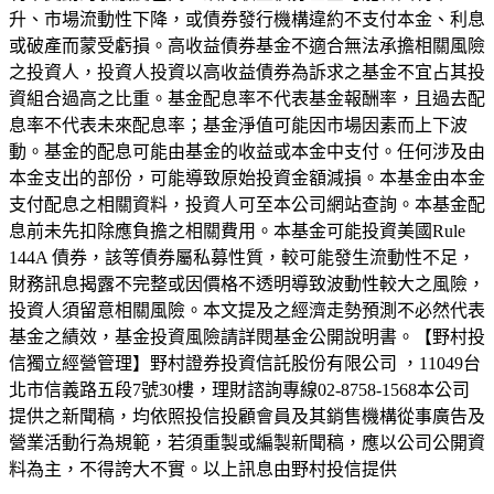
升、市場流動性下降，或債券發行機構違約不支付本金、利息
或破產而蒙受虧損。高收益債券基金不適合無法承擔相關風險
之投資人，投資人投資以高收益債券為訴求之基金不宜占其投
資組合過高之比重。基金配息率不代表基金報酬率，且過去配
息率不代表未來配息率；基金淨值可能因市場因素而上下波
動。基金的配息可能由基金的收益或本金中支付。任何涉及由
本金支出的部份，可能導致原始投資金額減損。本基金由本金
支付配息之相關資料，投資人可至本公司網站查詢。本基金配
息前未先扣除應負擔之相關費用。本基金可能投資美國Rule
144A 債券，該等債券屬私募性質，較可能發生流動性不足，
財務訊息揭露不完整或因價格不透明導致波動性較大之風險，
投資人須留意相關風險。本文提及之經濟走勢預測不必然代表
基金之績效，基金投資風險請詳閱基金公開說明書。【野村投
信獨立經營管理】野村證券投資信託股份有限公司 ，11049台
北市信義路五段7號30樓，理財諮詢專線02-8758-1568本公司
提供之新聞稿，均依照投信投顧會員及其銷售機構從事廣告及
營業活動行為規範，若須重製或編製新聞稿，應以公司公開資
料為主，不得誇大不實。以上訊息由野村投信提供