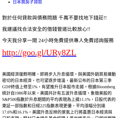
日本買房子貸款
對於任何貸款與債務問題 千萬不要找地下錢莊!!
我建議找合法安全的借錢管道比較放心!!
今天我分享一間 24小時免費提供專人免費諮詢服務
http://goo.gl/URy8ZL
美國經濟復甦明確，即將步入升息循環，與美國外銷貿易連動
密切的日本經濟，也可望逐步增溫，最新公布的日本第三季
GDP終值上修至1%，有望推升日本股市走揚。根據Bloomberg
統計自1986年以來，美國共計有五波升息循環，象徵美股的
S&P500指數於升息期間的平均表現為上揚11.1%，日股代表的
東証一部指數和日經225指數表現更優，平均漲幅分別達
17.6%和16.1%，美國升息反映的景氣上行將嘉惠日本經濟與