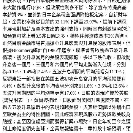
日股表現。野村日本領先基金經理人黃尚婷表示，日銀近期雖
未大動作進行QQE，但政策性利多不斷，除了宣布將提高基
本薪資3%，並針對日本企業稅全面調降拍板定案，自新財年
起，企業稅率將從目前的32.11%下調至29.97%，提前下調稅
率展現對加薪及資本支出的強烈支持，同時宣布刺激經濟的追
加預算可望上看3.5兆日圓之多，積極往經濟成長率3%邁進。
雖然目前金融市場普遍擔心升息影響與升息後的股市表現，但
根據Bloomberg統計自1986年迄今，聯準會曾啟動過五波升息
循環，初次升息當月的美股表現顛簸，多以下跌作收，但啟動
升息後一個月、三個月和六個月的平均走勢漸入佳境，分別
為-0.1%、1.4%和7.4%，五波升息期間的平均漲幅有11.1%；
反觀東証一部指數在美國五波初次升息當月的平均漲幅便有
4.4%，啟動升息後的平均表現分別來到1.8%、3.6%和12.6%，
五波升息期間的平均漲幅更有17.6%，日股的表現均優於美股
(請見附表一)。黃尚婷指出，日股面對美國升息處變不驚，在
過去五波升息循環中的表現超越美股，與其經濟體以外銷出口
至歐美為主的特性相關，因此經濟表現與股市走勢與歐美較為
貼近；甚至因位處亞洲而獲得新興市場財。日企年初至今之獲
利上修幅度領先全球，企業財報連續十二季打敗市場預期，預